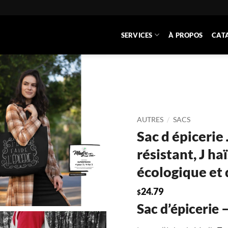
SERVICES
À PROPOS
CAT
/
AUTRES
SACS
Sac d épicerie
résistant, J haï
écologique et
24.79
$
Sac d’épicerie –