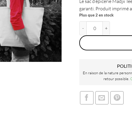
Le sac d’épicerie Madjx Tee 
garanti. Produit imprimé a
Plus que 2 en stock
quantité de Sac d épicerie J
POLIT
En raison de la nature person
retour possible.
C