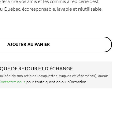
fera rire vos amis et les commis à l’épicerie c’est
u Québec, écoresponsable, lavable et réutilisable.
umbo en canva très résistant, J haïs faire l épicerie, lavable, écologiqu
AJOUTER AU PANIER
IQUE DE RETOUR ET D'ÉCHANGE
nalisée de nos articles (casquettes, tuques et vêtements), aucun
ontactez-nous
pour toute question ou information.